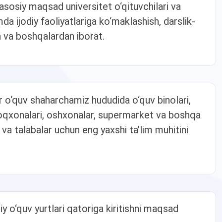
n asosiy maqsad universitet o‘qituvchilari va
da ijodiy faoliyatlariga ko‘maklashish, darslik-
sh va boshqalardan iborat.
r o‘quv shaharchamiz hududida o‘quv binolari,
otoqxonalari, oshxonalar, supermarket va boshqa
i va talabalar uchun eng yaxshi ta’lim muhitini
iy o‘quv yurtlari qatoriga kiritishni maqsad