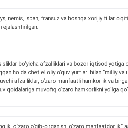
ys, nemis, ispan, fransuz va boshqa xorijiy tillar o‘qiti
rejalashtirilgan.
liklar bo‘yicha afzalliklari va bozor iqtisodiyotiga 
qan holda chet el oliy o‘quv yurtlari bilan “milliy va
ruvchi afzalliklar, o‘zaro manfaatli hamkorlik va birg
ruv qoidalariga muvofiq o‘zaro hamkorlikni yo‘lga qo
glik, oʻzaro o‘qib-o‘rganish, o‘zaro manfaatdorlik” as