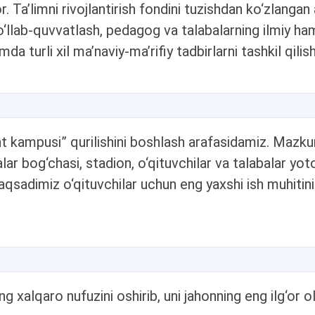
or. Ta’limni rivojlantirish fondini tuzishdan ko‘zlanga
o‘llab-quvvatlash, pedagog va talabalarning ilmiy ham
da turli xil ma’naviy-ma’rifiy tadbirlarni tashkil qili
t kampusi” qurilishini boshlash arafasidamiz. Mazku
lar bog‘chasi, stadion, o‘qituvchilar va talabalar y
 maqsadimiz o‘qituvchilar uchun eng yaxshi ish muhitin
g xalqaro nufuzini oshirib, uni jahonning eng ilg‘or ol