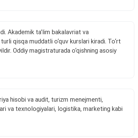
adi. Akademik ta’lim bakalavriat va
 turli qisqa muddatli o‘quv kurslari kiradi. To‘rt
 yildir. Oddiy magistraturada o‘qishning asosiy
eriya hisobi va audit, turizm menejmenti,
ri va texnologiyalari, logistika, marketing kabi