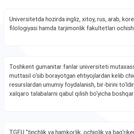
Universitetda hozirda ingliz, xitoy, rus, arab, kore
filologiyasi hamda tarjimonlik fakultetlari ochish 
Toshkent gumanitar fanlar universiteti mutaxassis
muttasil o‘sib borayotgan ehtiyojlardan kelib chiq
resurslardan umumiy foydalanish, bir-birini to‘ldi
xalqaro talabalarni qabul qilish bo‘yicha boshqa
TGFU “tinchlik va hamkorlik, ochiqlik va bag‘riken