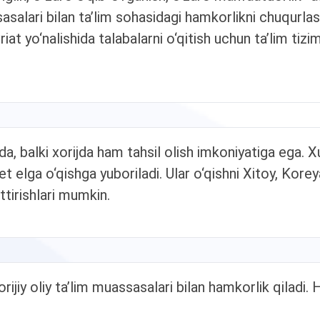
sasalari bilan ta’lim sohasidagi hamkorlikni chuqurlas
riat yo‘nalishida talabalarni o‘qitish uchun ta’lim ti
a, balki xorijda ham tahsil olish imkoniyatiga ega. X
t elga o‘qishga yuboriladi. Ular o‘qishni Xitoy, Korey
tirishlari mumkin.
jiy oliy ta’lim muassasalari bilan hamkorlik qiladi. Ha
.