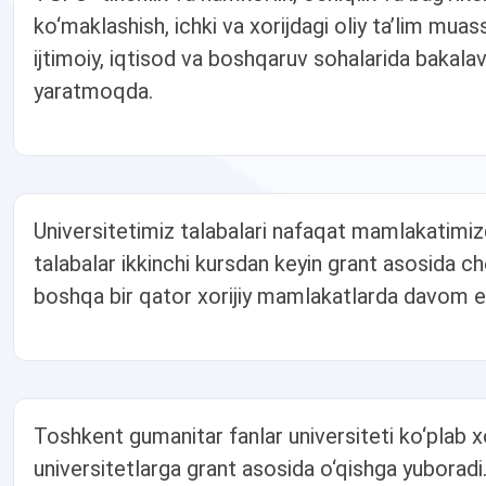
ko‘maklashish, ichki va xorijdagi oliy ta’lim muas
ijtimoiy, iqtisod va boshqaruv sohalarida bakalav
yaratmoqda.
Universitetimiz talabalari nafaqat mamlakatimizd
talabalar ikkinchi kursdan keyin grant asosida che
boshqa bir qator xorijiy mamlakatlarda davom et
Toshkent gumanitar fanlar universiteti ko‘plab xori
universitetlarga grant asosida o‘qishga yuboradi