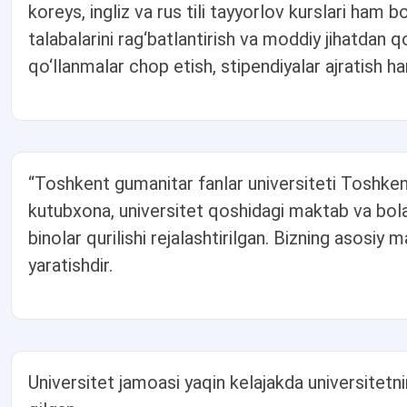
koreys, ingliz va rus tili tayyorlov kurslari ham b
talabalarini rag‘batlantirish va moddiy jihatdan q
qo‘llanmalar chop etish, stipendiyalar ajratish ham
“Toshkent gumanitar fanlar universiteti Toshken
kutubxona, universitet qoshidagi maktab va bola
binolar qurilishi rejalashtirilgan. Bizning asosiy
yaratishdir.
Universitet jamoasi yaqin kelajakda universitetnin