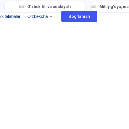
‘zbek tili va adabiyoti
Milliy g‘oya, ma’naviyat asoslar
ol talabalar
O'zbekcha
Bog‘lanish