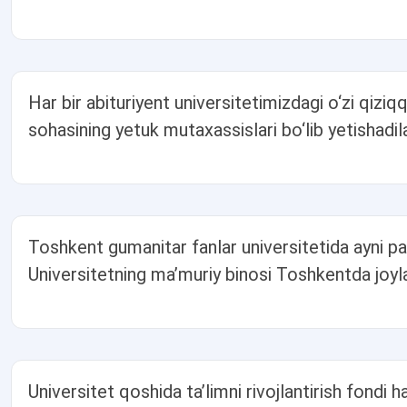
Har bir abituriyent universitetimizdagi o‘zi qiziqq
sohasining yetuk mutaxassislari bo‘lib yetishadila
Toshkent gumanitar fanlar universitetida ayni pa
Universitetning maʼmuriy binosi Toshkentda joy
Universitet qoshida ta’limni rivojlantirish fondi