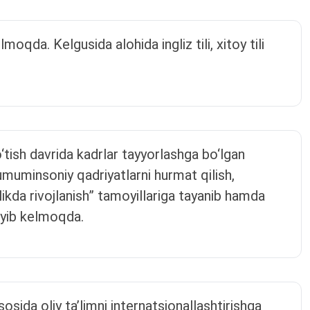
lmoqda. Kelgusida alohida ingliz tili, xitoy tili
o‘tish davrida kadrlar tayyorlashga bo‘lgan
 umuminsoniy qadriyatlarni hurmat qilish,
alikda rivojlanish” tamoyillariga tayanib hamda
‘yib kelmoqda.
osida oliy ta’limni internatsionallashtirishga