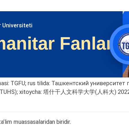
 Universiteti
anitar Fanlar
rtmasi: TGFU; rus tilida: Ташкентский университет
s (TUHS); xitoycha: 塔什干人文科学大学(人科大) 2022-yil d
ta’lim muassasalaridan biridir.