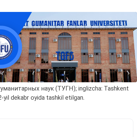
 гуманитарных наук (ТУГН); inglizcha: Tashkent
ekabr oyida tashkil etilgan.