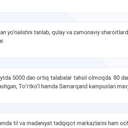
an yo‘nalishni tanlab, qulay va zamonaviy sharoitlarda
r.
ytda 5000 dan ortiq talabalar tahsil olmoqda. 80 dan 
lashgan, Toʻrtko‘l hamda Samarqand kampuslari mav
 hamda til va madaniyat tadqiqot markazlarini ham och