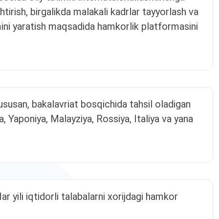
htirish, birgalikda malakali kadrlar tayyorlash va
zimini yaratish maqsadida hamkorlik platformasini
ususan, bakalavriat bosqichida tahsil oladigan
a, Yaponiya, Malayziya, Rossiya, Italiya va yana
r yili iqtidorli talabalarni xorijdagi hamkor