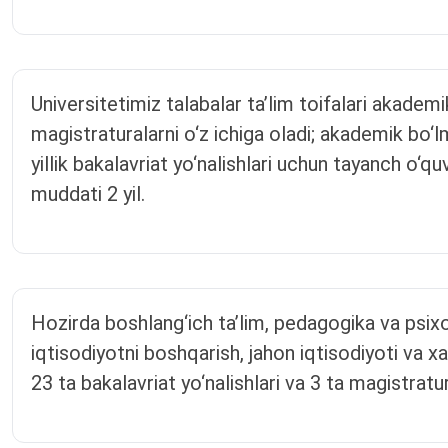
Universitetimiz talabalar ta’lim toifalari akadem
magistraturalarni o‘z ichiga oladi; akademik bo‘lmag
yillik bakalavriat yo‘nalishlari uchun tayanch o‘qu
muddati 2 yil.
Hozirda boshlang‘ich ta’lim, pedagogika va psixolo
iqtisodiyotni boshqarish, jahon iqtisodiyoti va x
23 ta bakalavriat yo‘nalishlari va 3 ta magistratur