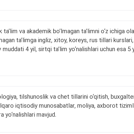
ik ta’lim va akademik bo’lmagan ta’limni o‘z ichiga ol
an ta’limga ingliz, xitoy, koreys, rus tillari kurslari,
v muddati 4 yil, sirtqi ta’lim yo‘nalishlari uchun esa 5
giya, tilshunoslik va chet tillarini o‘qitish, buxgalt
alqaro iqtisodiy munosabatlar, moliya, axborot tizimla
a yo‘nalishlari mavjud.