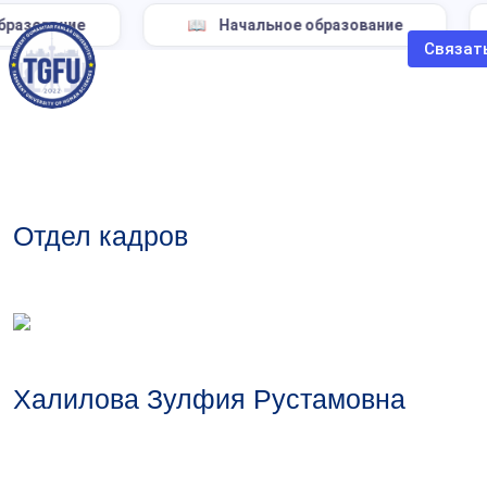
ование
Начальное образование
Связат
Отдел кадров
Халилова Зулфия Рустамовна