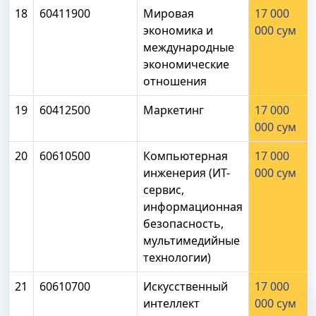
18
60411900
Мировая
17 000
экономика и
000 сум
международные
экономические
отношения
19
60412500
Маркетинг
17 000
000 сум
20
60610500
Компьютерная
17 000
инженерия (ИТ-
000 сум
сервис,
информационная
безопасность,
мультимедийные
технологии)
21
60610700
Искусственный
17 000
интеллект
000 сум