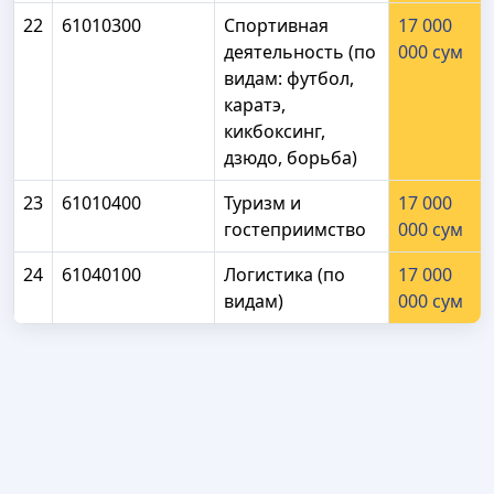
22
61010300
Спортивная
17 000
деятельность (по
000 сум
видам: футбол,
каратэ,
кикбоксинг,
дзюдо, борьба)
23
61010400
Туризм и
17 000
гостеприимство
000 сум
24
61040100
Логистика (по
17 000
видам)
000 сум