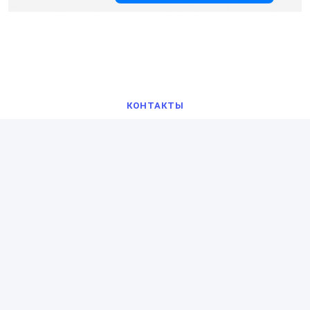
КОНТАКТЫ
Свяжитесь с нами
Адрес
1. Республика Каракалпакстан, Торткульский район,
МФЙ Гулистан, тупик Беруни, 146