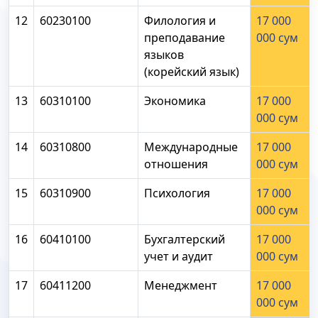
12
60230100
Филология и
17 000
преподавание
000 сум
языков
(корейский язык)
13
60310100
Экономика
17 000
000 сум
14
60310800
Международные
17 000
отношения
000 сум
15
60310900
Психология
17 000
000 сум
16
60410100
Бухгалтерский
17 000
учет и аудит
000 сум
17
60411200
Менеджмент
17 000
000 сум