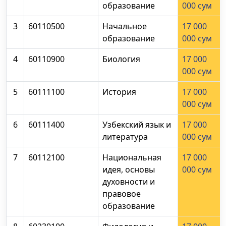
образование
000 сум
3
60110500
Начальное
17 000
образование
000 сум
4
60110900
Биология
17 000
000 сум
5
60111100
История
17 000
000 сум
6
60111400
Узбекский язык и
17 000
литература
000 сум
7
60112100
Национальная
17 000
идея, основы
000 сум
духовности и
правовое
образование