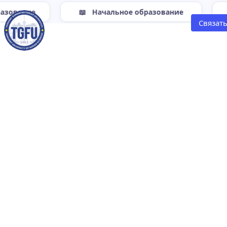
ие
Начальное образование
Связать