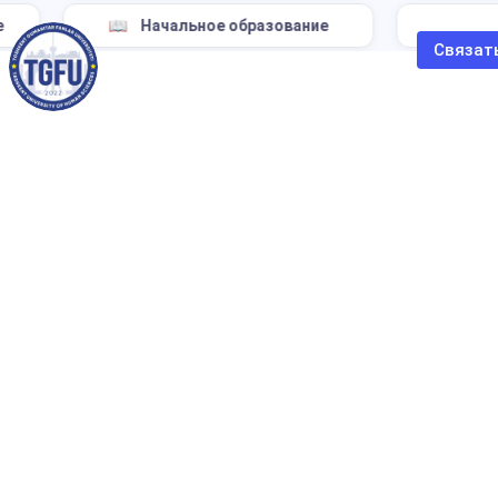
Начальное образование
Биол
Связат